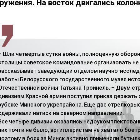
ружения. На восток двигались коло
– Шли четвертые сутки войны, полноценную оборо
столицы советское командование организовать не 
рассказывает заведующий отделом научно-иссле
работы Белорусского государственного музея ист
Отечественной войны Татьяна Тройнель. – Двум с
дивизиям Красной армии поступил приказ держать 
рубеже Минского укрепрайона. Еще две стрелковы
сдерживали натиск на северном направлении.
Все четыре дивизии оказались недоукомплектован
них почти не было, артиллеристам не хватало боеп
поэтому в боях за Минск активно применяли бутылк