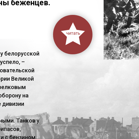
нны беженцев.
читать
ну белорусской
успело, –
довательской
ории Великой
трелковым
оборону на
е дивизии
ными. Танков у
рипасов,
и с бензином.