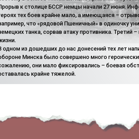
Прорыв к столице БССР немцы начали 27 июня. Ин
героях тех боев крайне мало, а имеющаяся – отрыв
например, что «рядовой Пшеничный» в одиночку ун
немецких танка, сорвав атаку противника. Третий –
жизни.
В одном из дошедших до нас донесений тех лет напи
обороне Минска было совершено много героических 
сожалению, они мало фиксировались – боевая обс
оставалась крайне тяжелой.