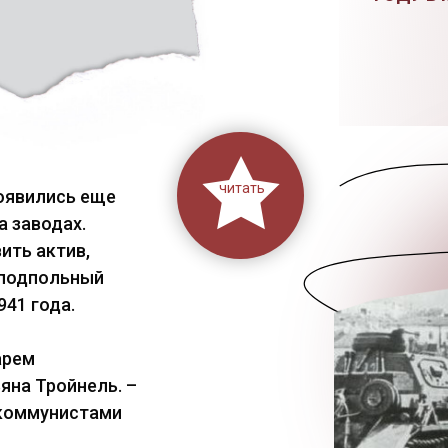
читать
появились еще
а заводах.
ить актив,
 подпольный
41 года.
арем
яна Тройнель. –
 коммунистами