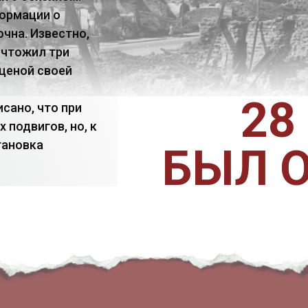
формации о
очна. Известно,
ичтожил три
 ценой своей
28
сано, что при
подвигов, но, к
тановка
БЫЛ 