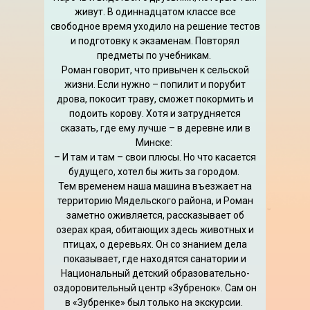
живут. В одиннадцатом классе все
свободное время уходило на решение тестов
и подготовку к экзаменам. Повторял
предметы по учебникам.
Роман говорит, что привычен к сельской
жизни. Если нужно – попилит и порубит
дрова, покосит траву, сможет покормить и
подоить корову. Хотя и затрудняется
сказать, где ему лучше – в деревне или в
Минске:
– И там и там – свои плюсы. Но что касается
будущего, хотел бы жить за городом.
Тем временем наша машина въезжает на
территорию Мядельского района, и Роман
заметно оживляется, рассказывает об
озерах края, обитающих здесь животных и
птицах, о деревьях. Он со знанием дела
показывает, где находятся санатории и
Национальный детский образовательно-
оздоровительный центр «Зубренок». Сам он
в «Зубренке» был только на экскурсии.