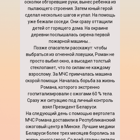
осколки обгоревшие руки, вынес ребенка из
пылающего строения. Затем юный герой
сделал несколько шагов и упал. На помощь
уже бежали соседи. Они сразу оттащили
детей от горящего дома. На окраине
деревни послышалась сирена первой
пожарной машины...
Позже спасатели расскажут: чтобы
выбраться из огненной ловушки, Роман не
просто выбил окно, а высадил толстый
стеклопакет, что по силам не каждому
взрослому. За МЧС примчалась машина
скорой помощи. Началась борьба за жизнь
Романа, которого экстренно
госпитализировали с ожогами 60 % тела.
Сразу же ситуацию под личный контроль
взял ­Президент Беларуси.
На следующий день с помощью вертолета
МЧС Романа доставили в Республиканский
ожоговый центр в Минске. Лучшие медики
Беларуси более трех месяцев боролись за
жизнь юного героя. Со всей страны летели