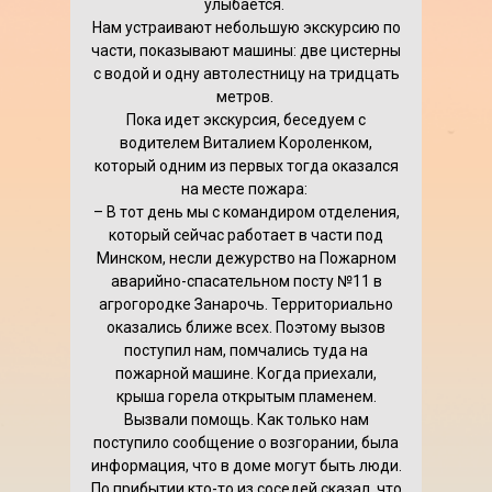
улыбается.
Нам устраивают небольшую экскурсию по
части, показывают машины: две цистерны
с водой и одну автолестницу на тридцать
метров.
Пока идет экскурсия, беседуем с
водителем Виталием Короленком,
который одним из первых тогда оказался
на месте пожара:
– В тот день мы с командиром отделения,
который сейчас работает в части под
Минском, несли дежурство на Пожарном
аварийно-спасательном посту №11 в
агрогородке Занарочь. Территориально
оказались ближе всех. Поэтому вызов
поступил нам, помчались туда на
пожарной машине. Когда приехали,
крыша горела открытым пламенем.
Вызвали помощь. Как только нам
поступило сообщение о возгорании, была
информация, что в доме могут быть люди.
По прибытии кто-то из соседей сказал, что