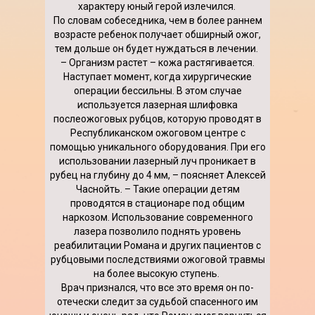
характеру юный герой излечился.
По словам собеседника, чем в более раннем
возрасте ребенок получает обширный ожог,
тем дольше он будет нуждаться в лечении.
– Организм растет – кожа растягивается.
Наступает момент, когда хирургические
операции бессильны. В этом случае
используется лазерная шлифовка
послеожоговых рубцов, которую проводят в
Республиканском ожоговом центре с
помощью уникального оборудования. При его
использовании лазерный луч проникает в
рубец на глубину до 4 мм, – поясняет Алексей
Часнойть. – Такие операции детям
проводятся в стационаре под общим
наркозом. Использование современного
лазера позволило поднять уровень
реабилитации Романа и других пациентов с
рубцовыми последствиями ожоговой травмы
на более высокую ступень.
Врач признался, что все это время он по-
отечески следит за судьбой спасенного им