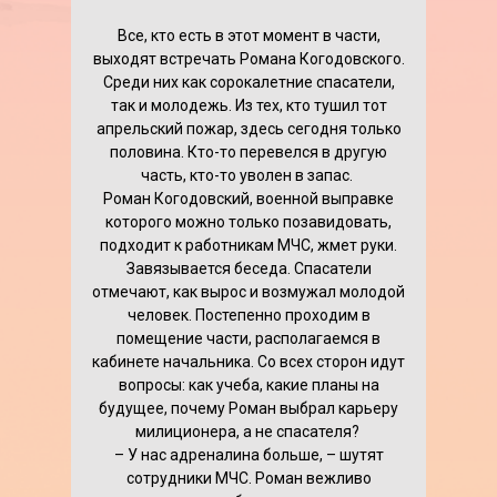
Все, кто есть в этот момент в части,
выходят встречать Романа Когодовского.
Среди них как сорокалетние спасатели,
так и молодежь. Из тех, кто тушил тот
апрельский пожар, здесь сегодня только
половина. Кто-то перевелся в другую
часть, кто-то уволен в запас.
Роман Когодовский, военной выправке
которого можно только позавидовать,
подходит к работникам МЧС, жмет руки.
Завязывается беседа. Спасатели
отмечают, как вырос и возмужал молодой
человек. Постепенно проходим в
помещение части, располагаемся в
кабинете начальника. Со всех сторон идут
вопросы: как учеба, какие планы на
будущее, почему Роман выбрал карьеру
милиционера, а не спасателя?
– У нас адреналина больше, – шутят
сотрудники МЧС. Роман вежливо