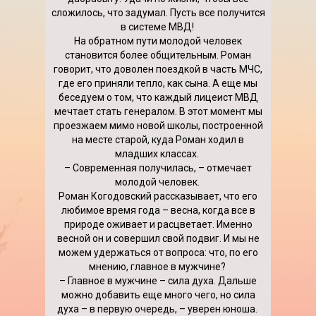
сложилось, что задумал. Пусть все получится
в системе МВД!
На обратном пути молодой человек
становится более общительным. Роман
говорит, что доволен поездкой в часть МЧС,
где его приняли тепло, как сына. А еще мы
беседуем о том, что каждый лицеист МВД
мечтает стать генералом. В этот момент мы
проезжаем мимо новой школы, построенной
на месте старой, куда Роман ходил в
младших классах.
– Современная получилась, – отмечает
молодой человек.
Роман Когодовский рассказывает, что его
любимое время года – весна, когда все в
природе оживает и расцветает. Именно
весной он и совершил свой подвиг. И мы не
можем удержаться от вопроса: что, по его
мнению, главное в мужчине?
– Главное в мужчине – сила духа. Дальше
можно добавить еще много чего, но сила
духа – в первую очередь, – уверен юноша.