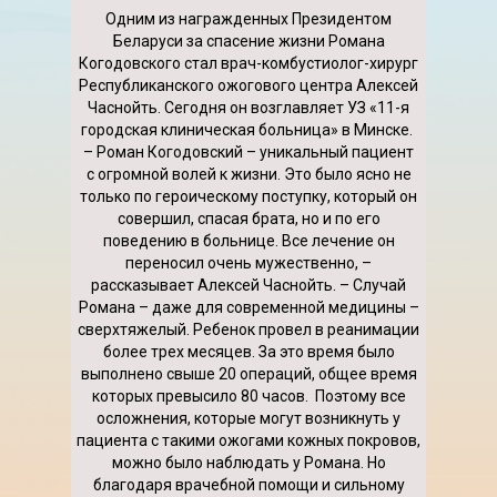
Одним из награжденных Президентом
Беларуси за спасение жизни Романа
Когодовского стал врач-комбустиолог-хирург
Республиканского ожогового центра Алексей
Часнойть. Сегодня он возглавляет УЗ «11-я
городская клиническая больница» в Минске.
– Роман Когодовский – уникальный пациент
с огромной волей к жизни. Это было ясно не
только по героическому поступку, который он
совершил, спасая брата, но и по его
поведению в больнице. Все лечение он
переносил очень мужественно, –
рассказывает Алексей Часнойть. – Случай
Романа – даже для современной медицины –
сверхтяжелый. Ребенок провел в реанимации
более трех месяцев. За это время было
выполнено свыше 20 операций, общее время
которых превысило 80 часов. Поэтому все
осложнения, которые могут возникнуть у
пациента с такими ожогами кожных покровов,
можно было наблюдать у Романа. Но
благодаря врачебной помощи и сильному