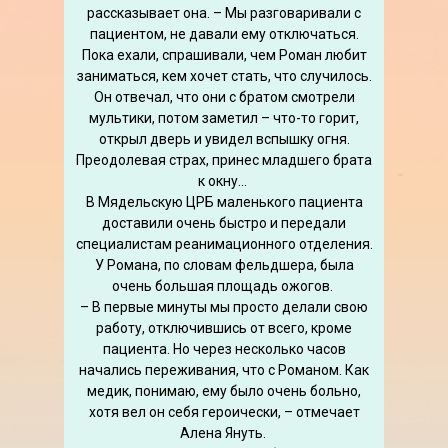
рассказывает она. – Мы разговаривали с
пациентом, не давали ему отключаться.
Пока ехали, спрашивали, чем Роман любит
заниматься, кем хочет стать, что случилось.
Он отвечал, что они с братом смотрели
мультики, потом заметил – что-то горит,
открыл дверь и увидел вспышку огня.
Преодолевая страх, принес младшего брата
к окну...
В Мядельскую ЦРБ маленького пациента
доставили очень быстро и передали
специалистам реанимационного отделения.
У Романа, по словам фельдшера, была
очень большая площадь ожогов.
– В первые минуты мы просто делали свою
работу, отключившись от всего, кроме
пациента. Но через несколько часов
начались переживания, что с Романом. Как
медик, понимаю, ему было очень больно,
хотя вел он себя героически, – отмечает
Алена Януть.