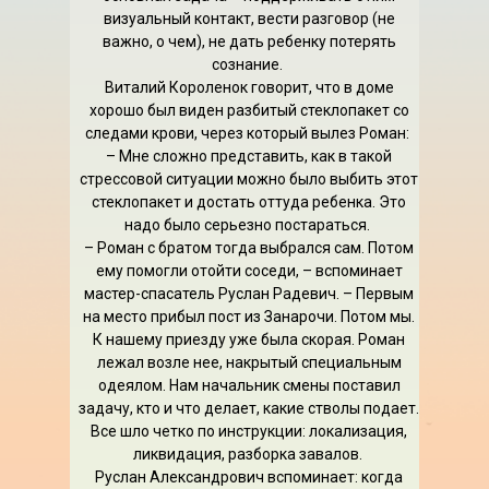
визуальный контакт, вести разговор (не
важно, о чем), не дать ребенку потерять
сознание.
Виталий Короленок говорит, что в доме
хорошо был виден разбитый стеклопакет со
следами крови, через который вылез Роман:
– Мне сложно представить, как в такой
стрессовой ситуации можно было выбить этот
стеклопакет и достать оттуда ребенка. Это
надо было серьезно постараться.
– Роман с братом тогда выбрался сам. Потом
ему помогли отойти соседи, – вспоминает
мастер-спасатель Руслан Радевич. – Первым
на место прибыл пост из Занарочи. Потом мы.
К нашему приезду уже была скорая. Роман
лежал возле нее, накрытый специальным
одеялом. Нам начальник смены поставил
задачу, кто и что делает, какие стволы подает.
Все шло четко по инструкции: локализация,
ликвидация, разборка завалов.
Руслан Александрович вспоминает: когда