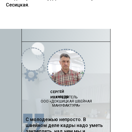
Сесицкая.
СЕРГЕЙ
ИВАНЦОВ
УЧРЕДИТЕЛЬ
ООО «ДОКШИЦКАЯ ШВЕЙНАЯ
МАНУФАКТУРА»
С молодежью непросто. В
швейном деле кадры надо уметь
закреплять, над чем мы и