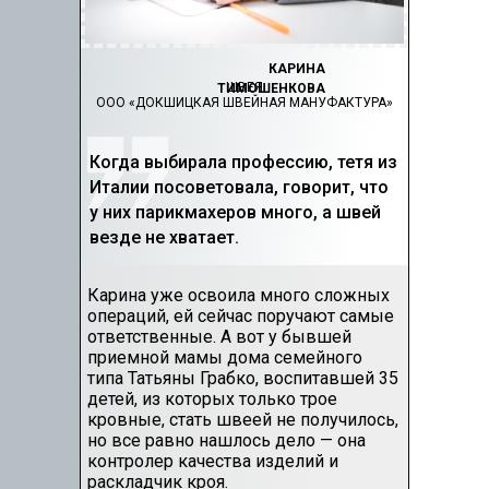
КАРИНА
ШВЕЯ
ТИМОШЕНКОВА
ООО «ДОКШИЦКАЯ ШВЕЙНАЯ МАНУФАКТУРА»
Когда выбирала профессию, тетя из
Италии посоветовала, говорит, что
у них парикмахеров много, а швей
везде не хватает.
Карина уже освоила много сложных
операций, ей сейчас поручают самые
ответственные. А вот у бывшей
приемной мамы дома семейного
типа Татьяны Грабко, воспитавшей 35
детей, из которых только трое
кровные, стать швеей не получилось,
но все равно нашлось дело — она
контролер качества изделий и
раскладчик кроя.