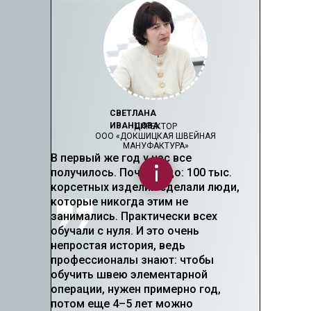
СВЕТЛАНА
ИВАНЦОВА
ДИРЕКТОР
ООО «ДОКШИЦКАЯ ШВЕЙНАЯ
МАНУФАКТУРА»
В первый же год у нас все
получилось. Почти чудо: 100 тыс.
корсетных изделий сделали люди,
которые никогда этим не
занимались. Практически всех
обучали с нуля. И это очень
непростая история, ведь
профессионалы знают: чтобы
обучить швею элементарной
операции, нужен примерно год,
потом еще 4–5 лет можно