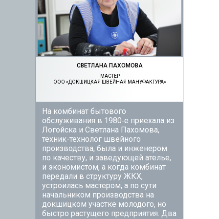
СВЕТЛАНА ПАХОМОВА
МАСТЕР
ООО «ДОКШИЦКАЯ ШВЕЙНАЯ МАНУФАКТУРА»
На комбинат бытового
обслуживания в 1980‑е приехала из
Логойска и Светлана Пахомова,
техник-­технолог швейного
производства, была и инженером
по качеству, и заведующей ателье,
и экономистом, а когда комбинат
передали в структуру ЖКХ,
устроилась мастером, а по сути
начальником производства на
докшицком участке молодого, но
быстро растущего предприятия. Два